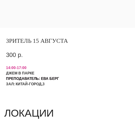
ЗРИТЕЛЬ 15 АВГУСТА
ЛОКАЦИИ
300
р.
Hidden Bar
14:00-17:00
Камергерский переулок 6/5, стр. 3
ДЖЕМ В ПАРКЕ
ПРЕПОДАВАТЕЛЬ: ЕВА БЕРГ
Still StandUp Club
ЗАЛ: КИТАЙ-ГОРОД,3
Улица Покровка, 17с5
Standup Cafe
Улица Покровка, 16
Defaqto
Улица Большая Лубянка, 30