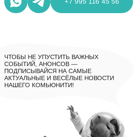
Обучение
Шоу
Корпоративные тренинги
О нас
FAQ
Контакты
info@moscowimprovclub.com
+7 995 116 4556
*Компания Meta, а также ее продукты Facebook и
Instagram признаны экстремистскими в РФ