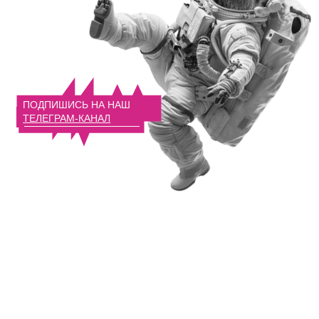
ИП Якупова Людмила Никандровна
ИНН: 121500742801
ОГРНИП: 323120000029126
Договор оферты
Политика кофиденциальности
Реестр РКН
created
by gigitalica