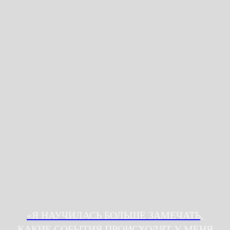
стендап, месяц обучения оставит после
О нас
себя такой заряд позитива, что захочется
FAQ
повторить этот опыт.
Контакты
info@moscowimprovclub.com
+7 995 116 4556
*Компания Meta, а также ее продукты Facebook
и Instagram признаны экстремистскими в РФ
ИП Якупова Людмила Никандровна
ИНН: 121500742801
ОГРНИП: 323120000029126
Договор оферты
Политика кофиденциальности
Реестр РКН
«Я НАУЧИЛАСЬ БОЛЬШЕ ЗАМЕЧАТЬ,
КАКИЕ СОБЫТИЯ ПРОИСХОДЯТ У МЕНЯ