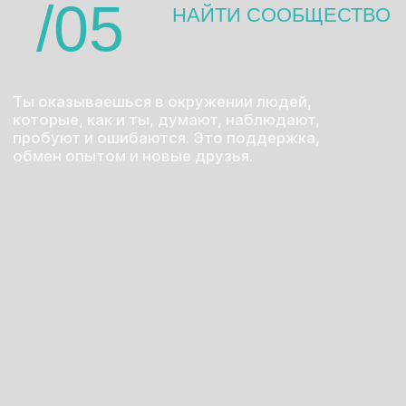
НО СТЕНДАП — ЭТО НЕ
СЛУЧАЙНОСТЬ. ЭТО РЕМЕСЛО.
И как в любом ремесле — тут есть свои
принципы, навыки и подводные камни.
В НАШЕЙ ШКОЛЕ МЫ НЕ ОБЕЩАЕМ
ВОЛШЕБНУЮ ТАБЛЕТКУ,
НО МЫ ТОЧНО СМОЖЕМ:
помочь найти твои темы,
объяснить, как работают шутки,