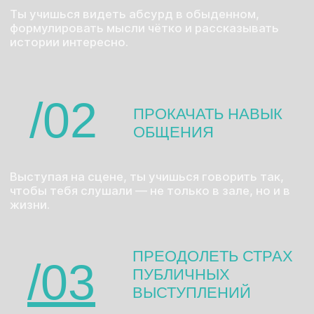
/05
НАЙТИ СООБЩЕСТВО
Ты оказываешься в окружении людей,
которые, как и ты, думают, наблюдают,
пробуют и ошибаются. Это поддержка,
обмен опытом и новые друзья.
«ОБУЧЕНИЕ СТЕНДАПУ СЭКОНОМИЛО
МНЕ ГОД КРИНЖА* НА СЦЕНЕ»
ОДНАЖДЫ СКАЗАЛА ОДНА ИЗ НАШИХ
СТУДЕНТОК.
И ЭТО ТОЧНО.