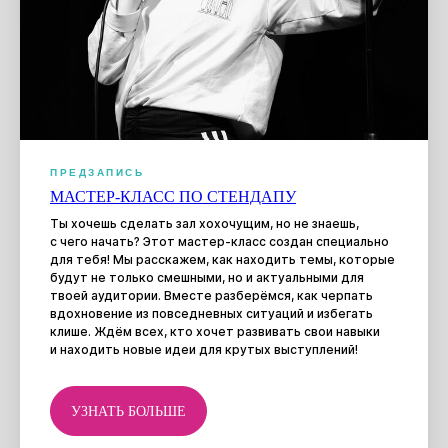
ОТЗЫВЫ НАШИХ
ПРЕДЗАПИСЬ
УЧЕНИКОВ
МАСТЕР-КЛАСС ПО СТЕНДАПУ
Ты хочешь сделать зал хохочущим, но не знаешь,
ОНИ ГОВОРЯТ
с чего начать? Этот мастер-класс создан специально
О НАС ЛУЧШЕ, ЧЕМ
для тебя! Мы расскажем, как находить темы, которые
ЛЮБЫЕ ТЕКСТЫ!
ЧИТАТЬ БОЛЬШЕ
будут не только смешными, но и актуальными для
ОТЗЫВОВ В КАРТАХ
твоей аудитории. Вместе разберёмся, как черпать
вдохновение из повседневных ситуаций и избегать
клише. Ждём всех, кто хочет развивать свои навыки
и находить новые идеи для крутых выступлений!
УЗНАТЬ БОЛЬШЕ