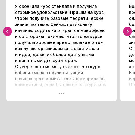
Я окончила курс стендапа и получила
Бо
огромное удовольствие! Пришла на курс,
пр
чтобы получить базовые теоретические
он
знания по теме. Сейчас потихоньку
бо
начинаю ходить на открытые микрофоны
по
и со стороны понимаю, что что на курсе
са
получила хорошее представление о том,
зн
как лучше организовывать свои мысли
Ст
и идеи, делая их более доступными
де
и понятными для аудитории.
ме
С уверенностью могу сказать, что курс
эф
избавил меня от кучи ситуаций
Ес
начинающего комика, где я натворила бы
ве
кринжатины, если бы они не разбирались
Об
на занятиях. Курс отлично совмещает
ко
теорию с практикой, даёт первичное
оч
представление о том, что такое стендап
и с чем его едят. Атмосфера на занятиях
просто отличная. Курс позволяет написать
свой первый монолог для выступлений
Обучение
на открытых микрофонах. Даже если
Шоу
вы больше не планируете заниматься
Корпоративные тренинги