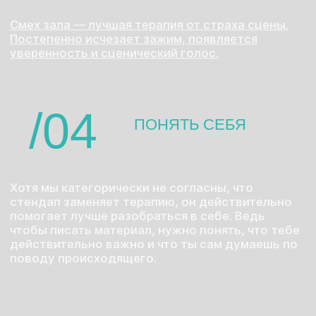
*срам, стыд
СУЩЕСТВУЕТ МИФ, ЧТО СТЕНДАПУ
УЧИТЬСЯ НЕ НУЖНО: ВЫШЕЛ, ЧТО-ТО
СКАЗАЛ — И ВСЕ СМЕЮТСЯ.
Да, так бывает. Если ты Эдди Мёрфи. Или если
тебе повезло на первом выступлении — с
залом, с темой, с гороскопом.