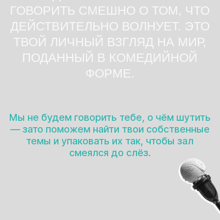
НО, КОНЕЧНО, ОБУЧЕНИЕ СТЕНДАПУ
— ЭТО НЕ ТОЛЬКО ПРО ШУТКИ НА
СЦЕНЕ
ЭТО МОЩНЫЙ ИНСТРУМЕНТ, КОТОРЫЙ
ПОМОГАЕТ:
/01
РАЗВИТЬ
МЫШЛЕНИЕ
Ты учишься видеть абсурд в обыденном,
формулировать мысли чётко и рассказывать
истории интересно.
/02
ПРОКАЧАТЬ НАВЫК
ОБЩЕНИЯ
Выступая на сцене, ты учишься говорить так,