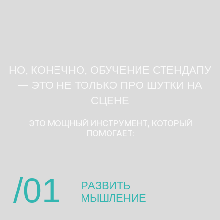
чтобы тебя слушали — не только в зале, но и в
жизни.
ПРЕОДОЛЕТЬ СТРАХ
/03
ПУБЛИЧНЫХ
ВЫСТУПЛЕНИЙ
Смех зала — лучшая терапия от страха сцены.
Постепенно исчезает зажим, появляется
уверенность и сценический голос.
/04
ПОНЯТЬ СЕБЯ
Хотя мы категорически не согласны, что
стендап заменяет терапию, он действительно
помогает лучше разобраться в себе. Ведь
чтобы писать материал, нужно понять, что тебе
действительно важно и что ты сам думаешь по
поводу происходящего.