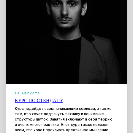
После курса ты сможешь сразу же выйти на
сцену: участвовать в открытых микрофонах,
прожарках и шоу, которые мы регулярно
проводим. Практика — не потом, а сразу.
/02
ЖИВОЕ СООБЩЕСТВО
Мы ведем телеграм-канал с 2400+ комиков — от
новичков до тех, кто уже выступает в больших
проектах.
Здесь можно обмениваться опытом, находить
единомышленников, задавать любые вопросы и
быть в курсе всего, что происходит в
комедийной тусовке.
18 АВГУСТА
/03
КУРС ПО СТЕНДАПУ
ОПЫТ И МЕТОДИКА
Курс подойдет всем начинающим комикам, а также
тем, кто хочет подтянуть технику и понимание
структуры шуток. Занятия включают в себя теорию
Мы 10 лет обучаем импровизации и уже 4 года
и очень много практики. Этот курс также полезен
развиваем стендап-сообщество в Москве.
всем, кто хочет прокачать креативное мышление
Мы хорошо знаем, как сделать обучение