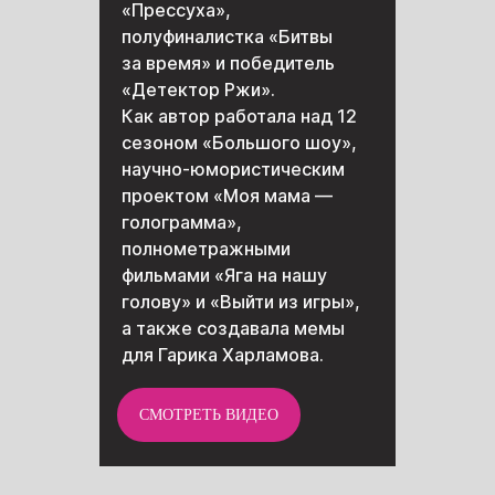
«Прессуха»,
ОСТАЛИСЬ
полуфиналистка «Битвы
ВОПРОСЫ?
за время» и победитель
«Детектор Ржи».
Поможем найти ответ на любой
Как автор работала над 12
вопрос (ну если он гуглится,
конечно) — свяжись с нами
сезоном «Большого шоу»,
в мессенджере или позвони сразу!
научно-юмористическим
проектом «Моя мама —
голограмма»,
+7 995 116 45 56
полнометражными
фильмами «Яга на нашу
голову» и «Выйти из игры»,
а также создавала мемы
для Гарика Харламова.
ЧТОБЫ НЕ УПУСТИТЬ ВАЖНЫХ
СОБЫТИЙ, АНОНСОВ —
ПОДПИСЫВАЙСЯ НА САМЫЕ
СМОТРЕТЬ ВИДЕО
АКТУАЛЬНЫЕ И ВЕСЁЛЫЕ НОВОСТИ
НАШЕГО СООБЩЕСТВА!