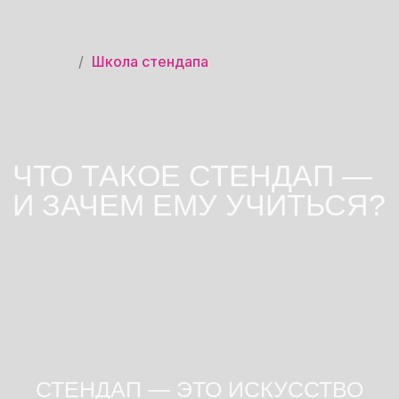
СТЕНДАП — ЭТО ИСКУССТВО
Главная
/
Школа стендапа
ГОВОРИТЬ СМЕШНО О ТОМ, ЧТО
ДЕЙСТВИТЕЛЬНО ВОЛНУЕТ. ЭТО
ТВОЙ ЛИЧНЫЙ ВЗГЛЯД НА МИР,
ПОДАННЫЙ В КОМЕДИЙНОЙ
ФОРМЕ.
Мы не будем говорить тебе, о чём шутить
— зато поможем найти твои собственные
темы и упаковать их так, чтобы зал
смеялся до слёз.