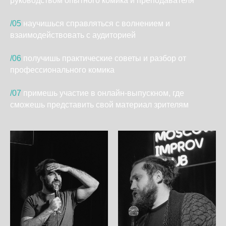
руководством опытного комика и преподавателя
/05
ㅤнаучишься справляться с волнением и
взаимодействовать с аудиторией
/06
ㅤполучишь практические советы и разбор от
профессионального комика
/07
ㅤпримешь участие в онлайн-выпускном, где
сможешь представить свой материал зрителям