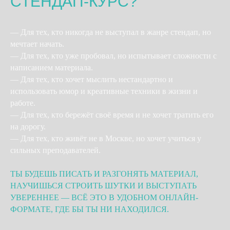
СТЕНДАП-КУРС?
— Для тех, кто никогда не выступал в жанре стендап, но
мечтает начать.
— Для тех, кто уже пробовал, но испытывает сложности с
написанием материала.
— Для тех, кто хочет мыслить нестандартно и
использовать юмор и креативные техники в жизни и
работе.
— Для тех, кто бережёт своё время и не хочет тратить его
на дорогу.
— Для тех, кто живёт не в Москве, но хочет учиться у
сильных преподавателей.
ТЫ БУДЕШЬ ПИСАТЬ И РАЗГОНЯТЬ МАТЕРИАЛ,
НАУЧИШЬСЯ СТРОИТЬ ШУТКИ И ВЫСТУПАТЬ
УВЕРЕННЕЕ — ВСЁ ЭТО В УДОБНОМ ОНЛАЙН-
ФОРМАТЕ, ГДЕ БЫ ТЫ НИ НАХОДИЛСЯ.