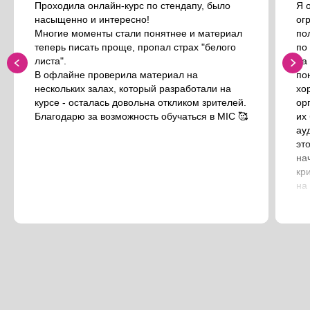
Проходила онлайн-курс по стендапу, было
Я 
насыщенно и интересно!
ог
Многие моменты стали понятнее и материал
по
теперь писать проще, пропал страх "белого
по
ОПЛАЧИВАЙ ЛЕГКО
листа".
на
С ПОМОЩЬЮ СЕРВИСА «ПОДЕЛИ»
В офлайне проверила материал на
по
нескольких залах, который разработали на
хо
курсе - осталась довольна откликом зрителей.
ор
1/4 цены, и ты уже участник. Удобно, быстро,
Благодарю за возможность обучаться в MIC 🥰
их
без переплаты
ау
25%
+
25%
+
25%
+
25%
эт
сегодня
через 2
через 4
через 6
на
недели
недели
недель
кр
на
те
пр
и 
пр
мо
ми
не
об