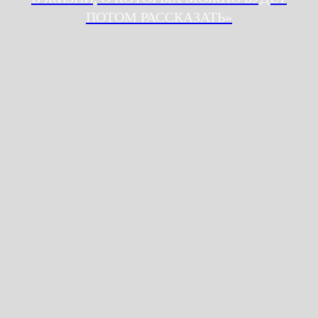
ПОТОМ РАССКАЗАТЬ»
Обучение
Шоу
Корпоративные тренинги
О нас
FAQ
Контакты