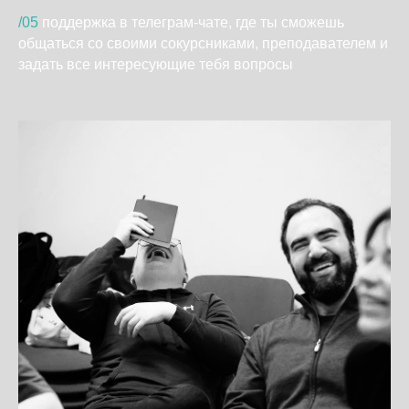
/05
ㅤподдержка в телеграм-чате, где ты сможешь
общаться со своими сокурсниками, преподавателем и
задать все интересующие тебя вопросы