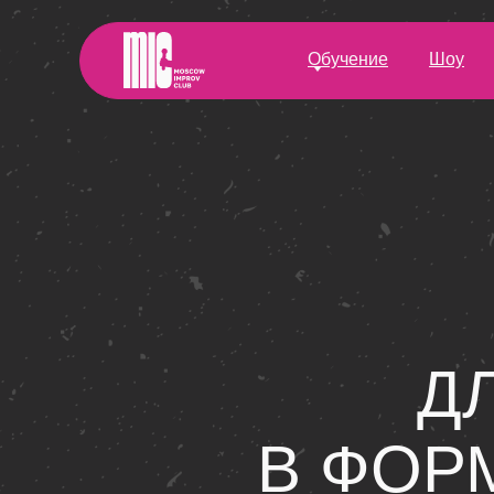
Обучение
Шоу
Д
В ФОР