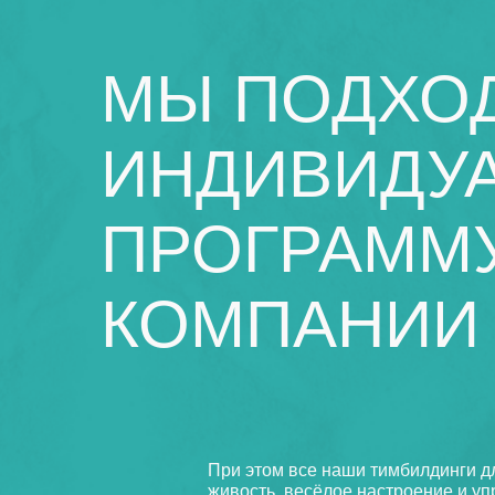
МЫ ПОДХОД
ИНДИВИДУА
ПРОГРАММУ
КОМПАНИИ
При этом все наши тимбилдинги д
живость, весёлое настроение и у