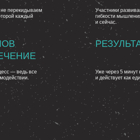
и не перекидываем
Участники развива
оторой каждый
гибкости мышления
и сейчас.
НОВ
РЕЗУЛЬТ
ЕЧЕНИЕ
цесс — ведь все
Уже через 5 минут
имодействии.
и действует как ед