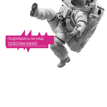
ИП Якупова Людмила Никандровна
ИНН: 121500742801
ОГРНИП: 323120000029126
Договор оферты
Политика кофиденциальности
Реестр РКН
created
by gigitalica