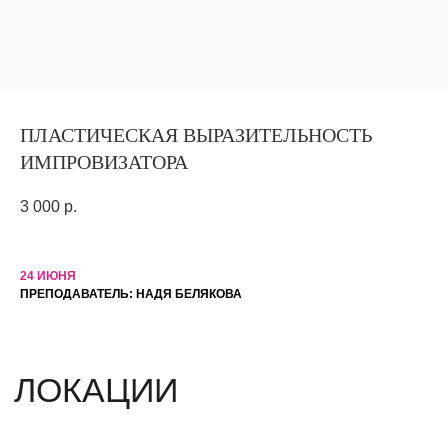
ПЛАСТИЧЕСКАЯ ВЫРАЗИТЕЛЬНОСТЬ
ЛОКАЦИИ
ИМПРОВИЗАТОРА
3 000
р.
Hidden Bar
Камергерский переулок 6/5, стр. 3
Still StandUp Club
24 ИЮНЯ
ПРЕПОДАВАТЕЛЬ: НАДЯ БЕЛЯКОВА
Улица Покровка, 17с5
Standup Cafe
Улица Покровка, 16
Defaqto