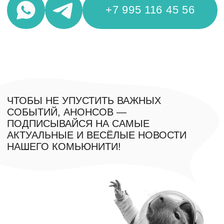
Обучение
Шоу
Корпоративные тренинги
О нас
FAQ
Контакты
info@moscowimprovclub.com
+7 995 116 4556
*Компания Meta, а также ее продукты Facebook и
Instagram признаны экстремистскими в РФ