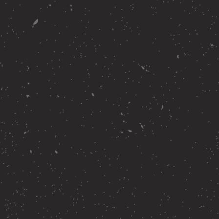
Обучение
Шоу
Корпоративные тренинги
О нас
FAQ
Контакты
info@moscowimprovclub.com
+7 995 116 4556
*Компания Meta, а также ее продукты Facebook и
Instagram признаны экстремистскими в РФ
ИП Якупова Людмила Никандровна
ИНН: 121500742801
ОГРНИП: 323120000029126