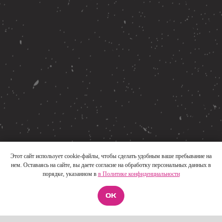
Обучение
Шоу
Корпоративные тренинги
О нас
FAQ
Контакты
info@moscowimprovclub.com
+7 995 116 4556
*Компания Meta, а также ее продукты Facebook и
Этот сайт использует cookie-файлы, чтобы сделать удобным ваше пребывание на
Instagram признаны экстремистскими в РФ
нем. Оставаясь на сайте, вы даете согласие на обработку персональных данных в
порядке, указанном в
в Политике конфиденциальности
ИП Якупова Людмила Никандровна
ИНН: 121500742801
ОК
ОГРНИП: 323120000029126
Договор оферты