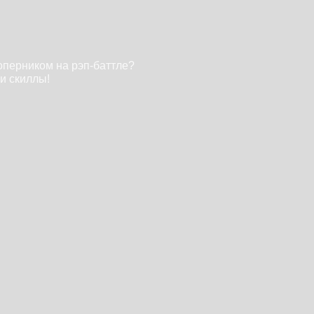
оперником на рэп-баттле?
и скиллы!